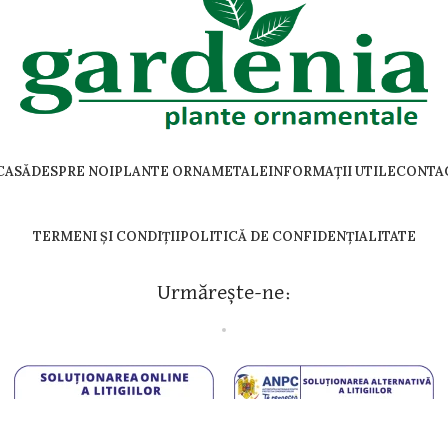
CASĂ
DESPRE NOI
PLANTE ORNAMETALE
INFORMAȚII UTILE
CONTA
TERMENI ȘI CONDIȚII
POLITICĂ DE CONFIDENȚIALITATE
Urmărește-ne:
Copyright@2025 by Gardenia