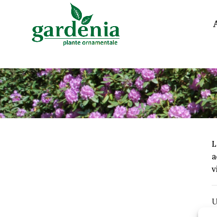
L
a
v
U