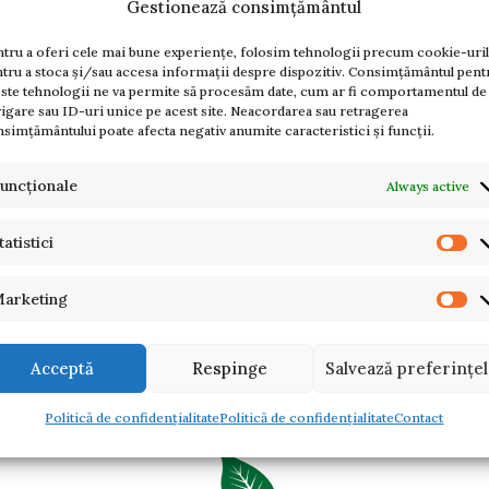
Gestionează consimțământul
tru a oferi cele mai bune experiențe, folosim tehnologii precum cookie-uri
RESET PASSWORD
tru a stoca și/sau accesa informații despre dispozitiv. Consimțământul pent
ste tehnologii ne va permite să procesăm date, cum ar fi comportamentul de
igare sau ID-uri unice pe acest site. Neacordarea sau retragerea
simțământului poate afecta negativ anumite caracteristici și funcții.
uncționale
Always active
tatistici
arketing
Acceptă
Respinge
Salvează preferințe
Politică de confidențialitate
Politică de confidențialitate
Contact