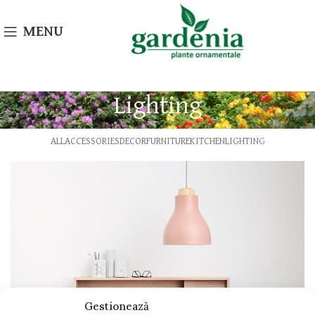
MENU
Lighting
ALL
ACCESSORIES
DECOR
FURNITURE
KITCHEN
LIGHTING
Gestionează